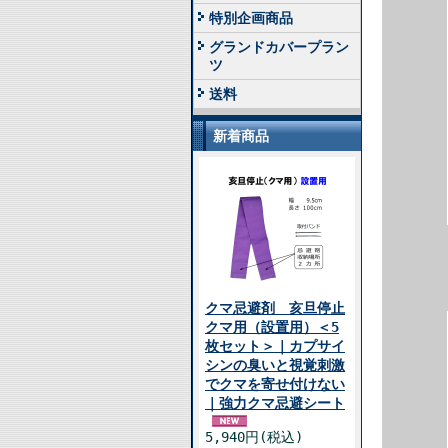
特別企画商品
グランドカバープラン
ツ
送料
新着商品
クマ忌避剤 亥旦停止
クマ用（設置用）＜5
枚セット＞｜カプサイ
シンの臭いと視覚刺激
でクマを寄せ付けない
｜強力クマ忌避シート
5,940円(税込)