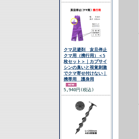
クマ忌避剤 亥旦停止
クマ用（携行用）＜5
枚セット＞｜カプサイ
シンの臭いと視覚刺激
でクマ寄せ付けない｜
携帯用 護身用
5,940円(税込)