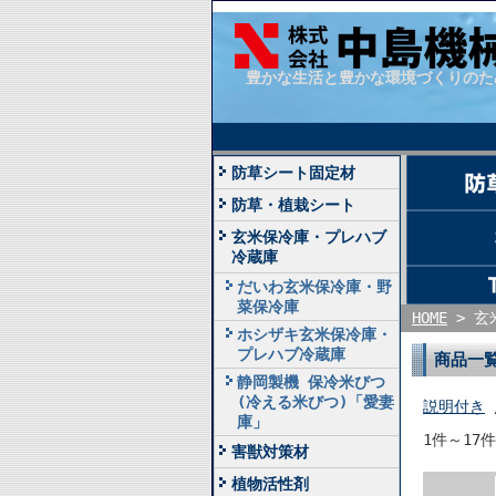
豊かな生活と豊かな環境づくりのた
防草シート固定材
防草・植栽シート
玄米保冷庫・プレハブ
冷蔵庫
だいわ玄米保冷庫・野
菜保冷庫
HOME
> 玄
ホシザキ玄米保冷庫・
プレハブ冷蔵庫
商品一
静岡製機 保冷米びつ
(冷える米びつ)「愛妻
説明付き
庫」
1件～17
害獣対策材
植物活性剤