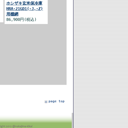
ホシザキ玄米保冷庫
HRA-21GD1(-J,-Z)
用棚網
86,900円(税込)
page top