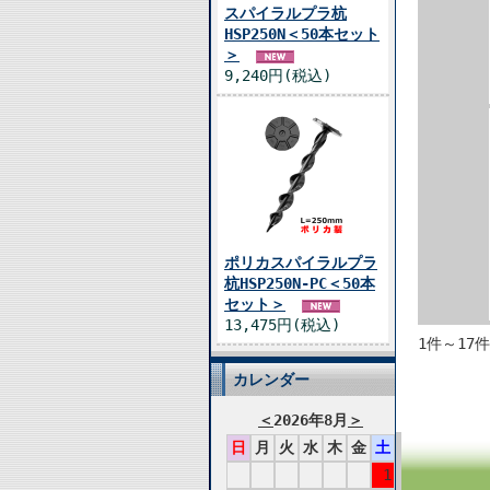
スパイラルプラ杭
HSP250N＜50本セット
＞
9,240円(税込)
ポリカスパイラルプラ
杭HSP250N-PC＜50本
セット＞
13,475円(税込)
1件～17
カレンダー
＜
2026年8月
＞
日
月
火
水
木
金
土
1