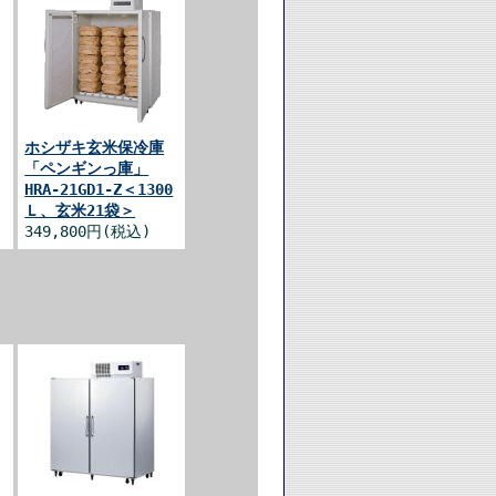
ホシザキ玄米保冷庫
「ペンギンっ庫」
HRA-21GD1-Z＜1300
Ｌ、玄米21袋＞
349,800円(税込)