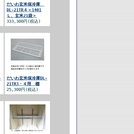
だいわ玄米保冷庫
DL-21TR４＜1401
Ｌ、玄米21袋＞
333,300円(税込)
-
だいわ玄米保冷庫DL-
21TR3・４用 棚
25,300円(税込)