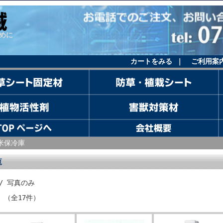
めに
カートをみる
｜
ご利用案
米保冷庫
覧
/ 写真のみ
件 （全17件）