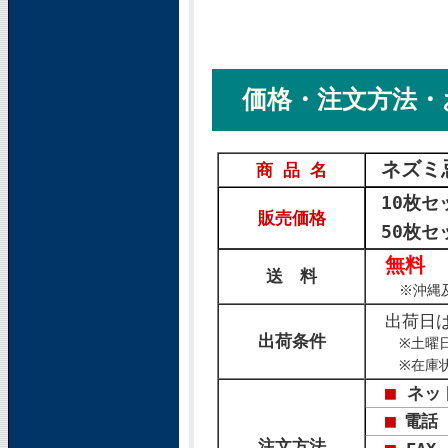
価格・注文方法・
ネズミ
商 品 名
10枚
販売価格
50枚セ
無料
送 料
※沖縄及
出荷日
出荷条件
※土曜日
※在庫状
■
ネ
■
電話 
注文方法