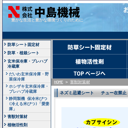
豊かな生活と豊かな環境づくりのために
防草シート固定材
防草・植栽シート
玄米保冷庫・プレハブ
冷蔵庫
だいわ玄米保冷庫・野
菜保冷庫
HOME
>
害獣対策材
ホシザキ玄米保冷庫・
プレハブ冷蔵庫
ネズミ忌避シート チュー在禁止 
静岡製機 保冷米びつ
(冷える米びつ)「愛妻
庫」
害獣対策材
植物活性剤