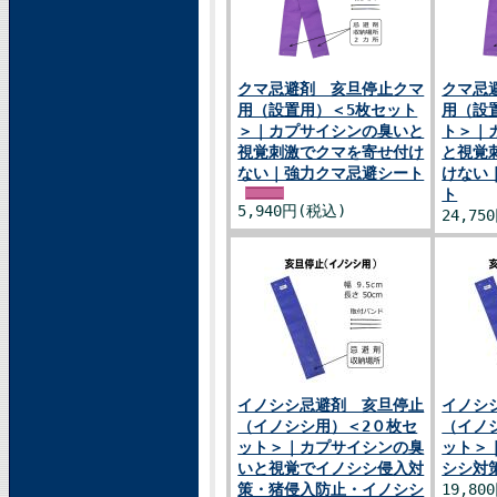
クマ忌避剤 亥旦停止クマ
クマ忌
用（設置用）＜5枚セット
用（設
＞｜カプサイシンの臭いと
ト＞｜
視覚刺激でクマを寄せ付け
と視覚
ない｜強力クマ忌避シート
けない
ト
5,940円(税込)
24,75
イノシシ忌避剤 亥旦停止
イノシ
（イノシシ用）＜2０枚セ
（イノ
ット＞｜カプサイシンの臭
ット＞
いと視覚でイノシシ侵入対
シシ対
策・猪侵入防止・イノシシ
19,80