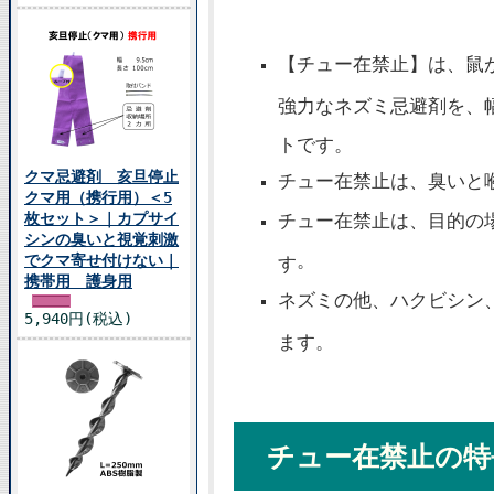
【チュー在禁止】は、鼠
強力なネズミ忌避剤を、幅
トです。
クマ忌避剤 亥旦停止
チュー在禁止は、臭いと
クマ用（携行用）＜5
枚セット＞｜カプサイ
チュー在禁止は、目的の
シンの臭いと視覚刺激
。
でクマ寄せ付けない｜
す
携帯用 護身用
ネズミの他、ハクビシン
5,940円(税込)
ます。
チュー在禁止の特