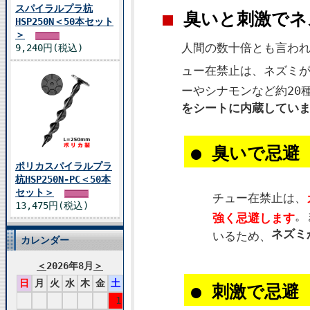
スパイラルプラ杭
■
臭いと刺激でネ
HSP250N＜50本セット
＞
人間の数十倍とも言わ
9,240円(税込)
ュー在禁止は、ネズミ
ーやシナモンなど約20
をシートに内蔵してい
● 臭いで忌避
ポリカスパイラルプラ
杭HSP250N-PC＜50本
セット＞
チュー在禁止は、
13,475円(税込)
。
強く忌避します
ネズミ
いるため、
カレンダー
＜
2026年8月
＞
日
月
火
水
木
金
土
● 刺激で忌避
1