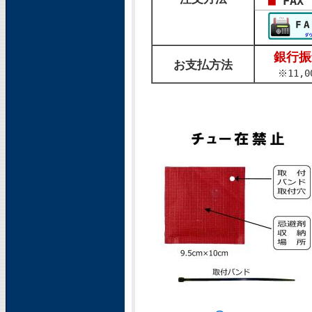
■
FAX 
銀行振
お支払方法
※11,0