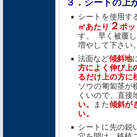
３．シートの上
シートを使用す
２
㎡あたり
ポッ
す。 早く被覆
増やして下さい
法面など
傾斜地
方によく伸び上
るだけ上の方に
ソウの匍匐茎が
くいので、直接
い。
また
傾斜が
い。
シートに先の鋭
穴を開け、移植