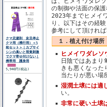
ば、ヒメイワダレソ
の制御や法面の保護
2023年までヒメ
り、以下はその経験
参考にして頂ければ
クマ忌避剤 亥旦停止
１．植え付け場所
クマ用（携行用）＜5
枚セット＞｜カプサイ
シンの臭いと視覚刺激
ヒメイワダレソ
でクマ寄せ付けない｜
日陰ではあまり
携帯用 護身用
きも悪くなった
5,940円(税込)
当たりが悪い場
湿潤土壌には適
い。
非常に硬い土壌