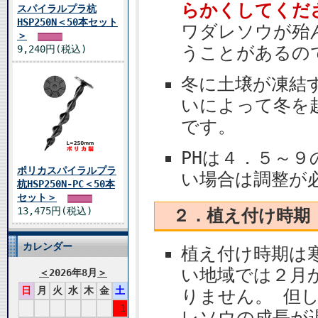
らかくしてくだ
スパイラルプラ杭
HSP250N＜50本セット
ワダレソウが殆
＞
うことがあるの
9,240円(税込)
冬に土壌が凍結
いによって冬を
です。
PHは４．５～
ポリカスパイラルプラ
い場合は調整が
杭HSP250N-PC＜50本
セット＞
13,475円(税込)
２．植え付け時期
カレンダー
植え付け時期は
い地域では２月
＜
2026年8月
＞
日
月
火
水
木
金
土
りません。 但
1
レソウの成長が