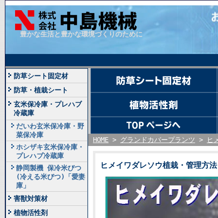
豊かな生活と豊かな環境づくりのために
防草シート固定材
防草・植栽シート
玄米保冷庫・プレハブ
冷蔵庫
だいわ玄米保冷庫・野
菜保冷庫
HOME
>
グランドカバープランツ
>
ヒ
ホシザキ玄米保冷庫・
プレハブ冷蔵庫
ヒメイワダレソウ植栽・管理方法
静岡製機 保冷米びつ
(冷える米びつ)「愛妻
庫」
害獣対策材
植物活性剤