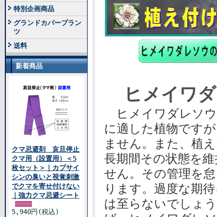
特別企画商品
グランドカバープラン
ツ
送料
新着商品
ヒメイワダ
ヒメイワダレソウ
に適した植物ですが
ません。また、植え
クマ忌避剤 亥旦停止
長期間その状態を維
クマ用（設置用）＜5
枚セット＞｜カプサイ
せん。その管理を怠
シンの臭いと視覚刺激
ります。過度な期待
でクマを寄せ付けない
｜強力クマ忌避シート
は至らないでしょう
5,940円(税込)