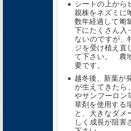
シートの上から
親株をネズミに
数年経過して匍
下にたくさん入
ないのですが、
ジを受け植え直
て下さい。 農
要です。
越冬後、新葉が
が生えてきたら
やサンフーロン
草剤を使用する
と、大きなダメ
しく成長が阻害
下さい。