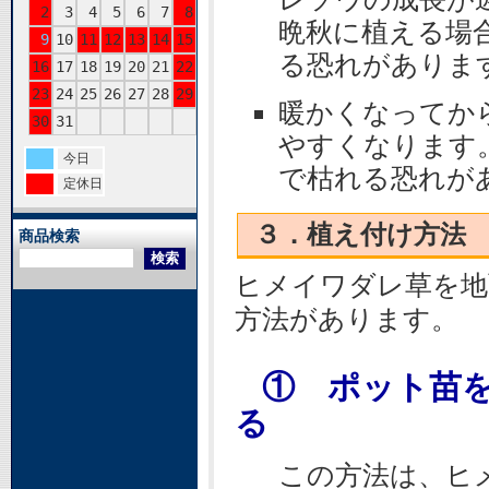
2
3
4
5
6
7
8
晩秋に植える場
9
10
11
12
13
14
15
る恐れがあり
16
17
18
19
20
21
22
23
24
25
26
27
28
29
暖かくなってか
30
31
やすくなります
今日
で枯れる恐れが
定休日
３．植え付け方法
商品検索
ヒメイワダレ草を地
方法があります。
① ポット苗
る
この方法は、ヒ