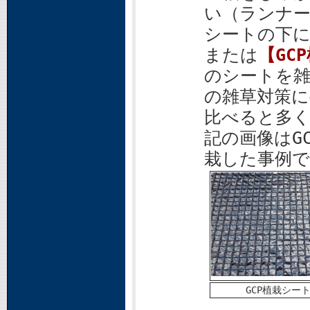
い（ランナ
シートの下に
または
【GC
のシートを
の雑草対策に
比べると多く
記の画像はG
栽した事例で
GCP植栽シー