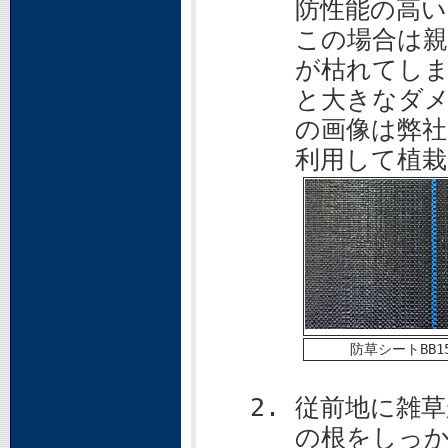
防性能の高い
この場合は
が枯れてし
と大きなダメ
の画像は弊
利用して植栽
防草シートBB15
従前地に雑
の根をしっ