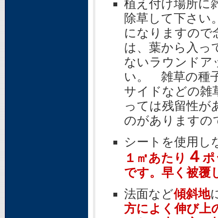
植え付け場所に
除草して下さい
になりますので
は、葉から入っ
ないラウンドア
い。 雑草の種
サイドなどの雑
っては残留性が
のがありますの
シートを使用し
４
１㎡あたり
ポ
です。早く被覆
法面など
傾斜地
方によく伸び上