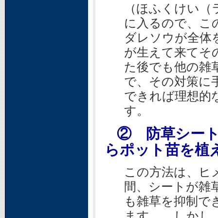
（ほふくけい（
に入るので、こ
ダレソウが全体
が生えて来てそ
た後でも他の雑
で、その対策に
できれば理想的
す。
② 防草シー
らポット苗を植
この方法は、ヒ
間、シートが雑
も雑草を抑制で
ます。 しかし